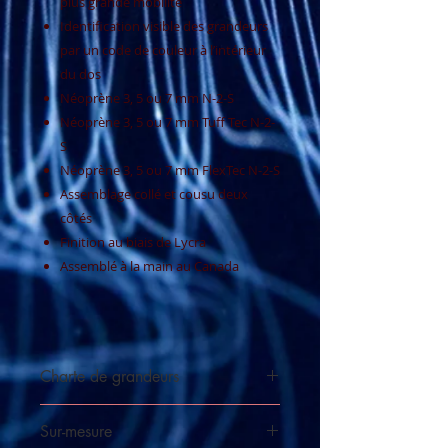
plus grande mobilité
Identification visible des grandeurs
par un code de couleur à l’intérieur
du dos
Néoprène 3, 5 ou 7 mm N-2-S
Néoprène 3, 5 ou 7 mm Tuff Tec N-2-
S
Néoprène 3, 5 ou 7 mm FlexTec N-2-S
Assemblage collé et cousu deux
côtés
Finition au biais de Lycra
Assemblé à la main au Canada
Charte de grandeurs
Voir la charte
Sur-mesure