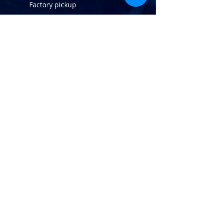
Factory pickup
(581) 203-
0255
Toll-free:
(877) 223-2766
Return Policy
info@atlaninc.com
Shipping
Follow us !
Privacy Policy