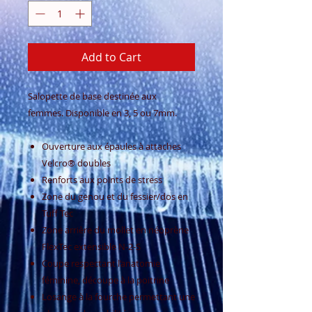
Add to Cart
Salopette de base destinée aux
femmes. Disponible en 3, 5 ou 7mm.
Ouverture aux épaules à attaches
Velcro® doubles
Renforts aux points de stress
Zone du genou et du fessier/dos en
Tuff Tec
Zone arrière du mollet en néoprène
FlexTec extensible N-2-S
Coupe respectant l’anatomie
féminine, découpe à la poitrine
Losange à la fourche permettant une