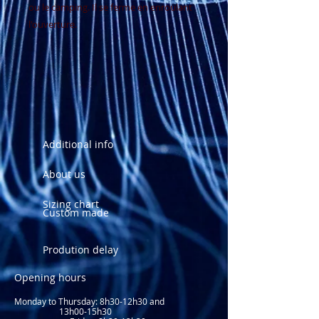
ou le camping. Il se ferme en enroulant
l'ouverture.
Additional info
About us
Sizing chart
Custom made
Prodution delay
Opening hours
Monday to Thursday: 8
h30-12h30 and
13h00-15h30