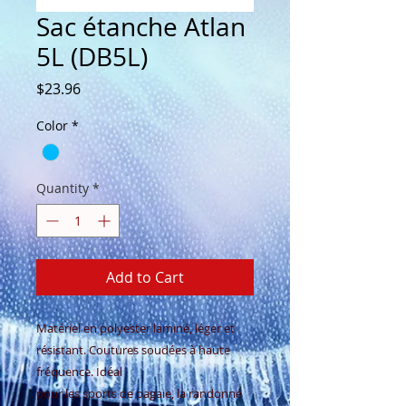
Sac étanche Atlan
5L (DB5L)
Price
$23.96
Color
*
Quantity
*
Add to Cart
Matériel en polyester laminé, léger et
résistant. Coutures soudées à haute
fréquence. Idéal
pour les sports de pagaie, la randonné