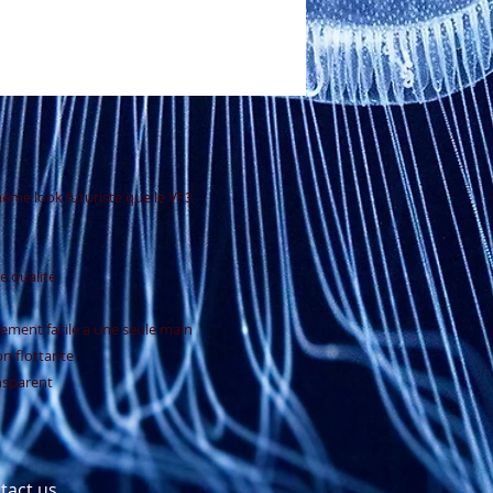
 même look futuriste que le VF3
e qualité
stement facile a une seule main
n flottante
ansparent
tact us