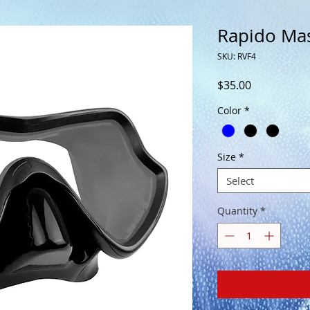
Rapido Mas
SKU: RVF4
Price
$35.00
Color
*
Size
*
Select
Quantity
*