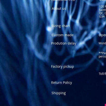
120 
About us
Sain
QC, 
G3A 
Sizing chart
Custom made
Ope
Prodution delay
Monda
1
Fri
**Ple
perso
Factory pickup
(58
Toll-
Return Policy
Shipping