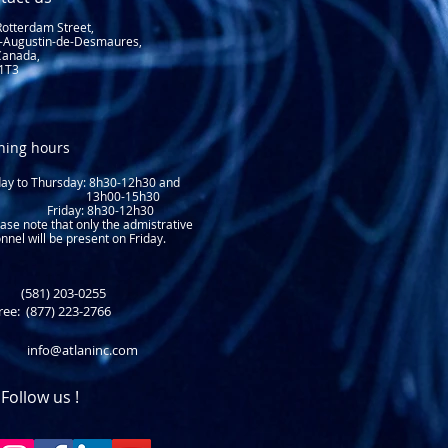
Rotterdam Street,
t-Augustin-de-Desmaures,
Canada,
1T3
ning hours
y to Thursday: 8
h30-12h30 and
3h00-15h30
day: 8h30-12h30
ase note that only the admistrative
nnel will be present on Friday.​
1) 203-0255
free: (877) 223-2766
info@atlaninc.com
Follow us !