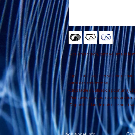
Excellente vision, petit volume et le
-Jupe extra souple en silicone de haut
-Vitre de verre trempe
-Clips facile d'utilisation pour un aju
-Vient avec une courroie néoprene no
-Disponible dans le noir et le noir-tr
Con
Additional info