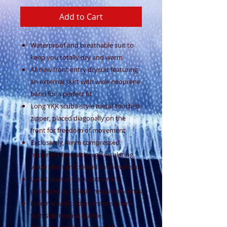
Add to Cart
Waterproof and breathable suit to
keep you totally dry and warm
All new front entry drysuit featuring
an external skirt with wide neoprene
band for a perfect fit
Long YKK scuba-style metal-toothed
zipper, placed diagonally on the
front for freedom of movement
Exclusively, 4mm compressed
neoprene feet with high insulating
value sewn and sealed to the wetsuit
Latex seals at neck and wrists
protected by 1.5mm neoprene cones
External waist adjustment system
with side release buckle