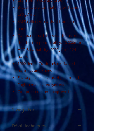
23cm (9in) YKK waterproof fly
Breathable trilaminate nylon fabric,
280 g / m2
3M® reflective cords at front and
back
Compact pouch for small items on
the chest Impermeability: 10,000mm
H2O Breathability: 5000g / m² / 24
hours
1000 denier Cordura® reinforced
buttocks and knees
Factory sealed seams. High strength
English made latex gaskets
Compressed 4mm neoprene feet.
Sizing chart
See sizing chart
Détail techniques